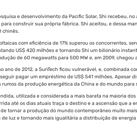
squisa e desenvolvimento da Pacific Solar, Shi recebeu, no
para construir sua própria fábrica. Shi aceitou, e dessa m
l chinês.
oltaicas com eficiência de 17% superou os concorrentes, se
ntando US$ 420 milhões e tornando Shi um bilionário instant
dução de 60 megawatts para 500 MW e, em 2009, chegou a 
 ano de 2012, a SunTech ficou vulnerável, e, combinada co
nseguir pagar um empréstimo de US$ 541 milhões. Apesar d
s rumos da produção energética da China e do mundo para 
undida, utilizada e considerada a mais barata na maioria do
orrida até os dias atuais traça o destino e a ascensão que a 
va de tornar a produção do mundo contemporâneo muito mais
de luz e tornando mais igualitária a distribuição de energia 