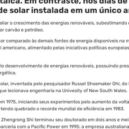
taica. Em contraste, nos dias de
e solar instalada em um único a
liar o crescimento das energias renováveis, subestimando o 
r carvão e petróleo.
or comparado às demais fontes de energia disponíveis na m
l americano, alimentado pelas iniciativas políticas europeia
lo desenvolvimento de energias renováveis, possuindo pres
rgética.
 solar, inventada pelo pesquisador Russel Shoemaker Ohl, do l
 que lecionava engenharia na Univesity of New South Wales.
m 1975, iniciando seus experimentos pelo aumento da volta
, tendo quebrado o recorde mundial de eficiência em 1983.
nês Zhengrong Shi terminou seu doutorado em dois anos e me
parceria com a Pacific Power em 1995: a empresa australiana 