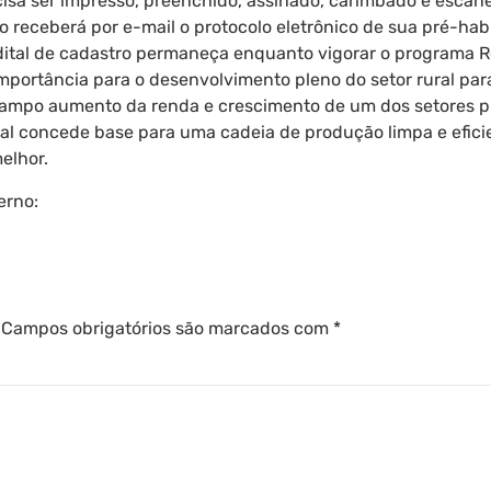
isa ser impresso, preenchido, assinado, carimbado e escane
o receberá por e-mail o protocolo eletrônico de sua pré-hab
dital de cadastro permaneça enquanto vigorar o programa 
mportância para o desenvolvimento pleno do setor rural par
 campo aumento da renda e crescimento de um dos setores pr
ral concede base para uma cadeia de produção limpa e efic
elhor.
erno:
-Energia-Rural-Renovavel
Campos obrigatórios são marcados com
*