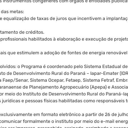
ros instrumentos congêneres com órgãos e entidades pública
 das metas:
o e equalização de taxas de juros que incentivem a implanta
eitamento de créditos.
 profissionais habilitados à elaboração e execução de proje
is que estimulem a adoção de fontes de energia renovável 
volvidos: o Programa é coordenado pelo Sistema Estadual de 
tuto de Desenvolvimento Rural do Paraná – Iapar-Emater (I
ma Faep/Senar, Sistema Ocepar, Fetaep, Sistema Fetraf, Embr
Paranaense de Planejamento Agropecuário (Apepa) e Associa
 por meio do Instituto de Desenvolvimento Rural do Paraná-I
urídicas e pessoas físicas habilitadas como responsáveis t
exclusivamente em formato eletrônico a partir de 26 de julho
 comunicar formalmente o instituto por meio do e-mail
energ