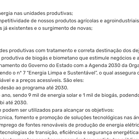
nergia nas unidades produtivas;
petitividade de nossos produtos agrícolas e agroindustriais
 já existentes e o surgimento de novas;
es produtivas com tratamento e correta destinação dos dej
 produtiva de biogás e biometano que estimule negócios e a
inhamento do Governo do Estado com a Agenda 2030 da Orga
ndo o nº 7 “Energia Limpa e Sustentável”, o qual assegura 
ável e a preços acessíveis. São eles:
adesão ao programa até 2030.
ao ano, sendo 9 mil de energia solar e 1 mil de biogás, poden
bi até 2030.
podem ser utilizados para alcançar os objetivos:
técnica, fomento e promoção de soluções tecnológicas nas á
emprego de fontes renováveis de produção de energia elétri
tecnologias de transição, eficiência e segurança energética