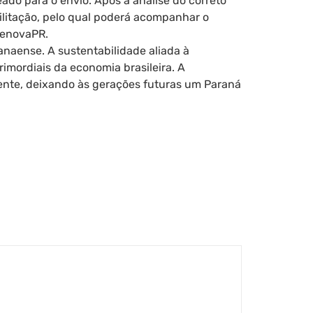
ado para o envio. Após a análise do correto
ilitação, pelo qual poderá acompanhar o
RenovaPR.
anaense. A sustentabilidade aliada à
imordiais da economia brasileira. A
iente, deixando às gerações futuras um Paraná