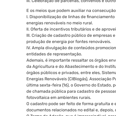
III. Celebração de parcerias, convênios e out
E os meios que podem auxiliar na consecução
I. Disponibilização de linhas de financiament
energias renováveis no meio rural.
II. Oferta de incentivos tributários e de aprov
III. Criação de cadastro público de empresas e
produção de energia por fontes renováveis.
IV. Ampla divulgação de conteúdos promociona
entidades de representação.
Ademais, é importante ressaltar os órgãos en
da Agricultura e do Abastecimento e do Insti
órgãos públicos e privados, entre eles, Siste
Energias Renováveis (CIBiogás), Associação 
última sexta-feira (16), o Governo do Estado,
de chamada pública para cadastro de pessoas j
fotovoltaica em ambientes rurais.
O cadastro pode ser feito de forma gratuita e 
documentos relacionados no edital e, depois,